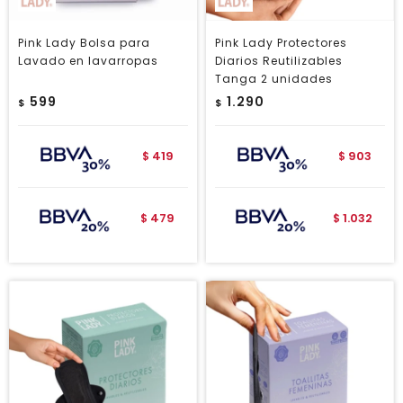
Pink Lady Bolsa para
Pink Lady Protectores
Lavado en lavarropas
Diarios Reutilizables
Tanga 2 unidades
599
1.290
$
$
419
903
$
$
479
1.032
$
$