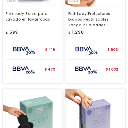
Pink Lady Bolsa para
Pink Lady Protectores
Lavado en lavarropas
Diarios Reutilizables
Tanga 2 unidades
599
1.290
$
$
419
903
$
$
479
1.032
$
$