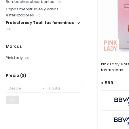
Bombachas absorbentes
(12)
Copas menstruales y Vasos
esterilizadores
(4)
Protectores y Toallitas femeninas
(4)
Marcas
Pink Lady
(4)
Pink Lady Bo
lavarropas
Precio
($)
599
$
OK