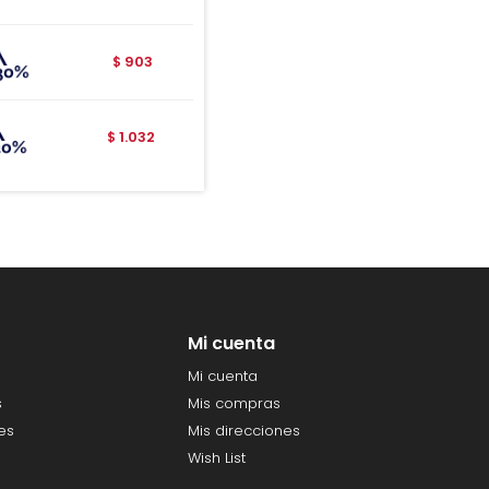
903
$
1.032
$
Mi cuenta
Mi cuenta
s
Mis compras
es
Mis direcciones
Wish List