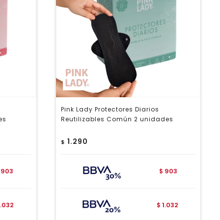
Pink Lady Protectores Diarios
es
Reutilizables Común 2 unidades
1.290
$
903
903
$
1.032
1.032
$