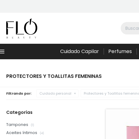
Cuidado Capilar
Perfumes
Menú
PROTECTORES Y TOALLITAS FEMENINAS
Filtrando por:
Cuidado personal
Protectores y Toallitas femenin
Categorías
Tampones
(1)
Aceites íntimos
(4)