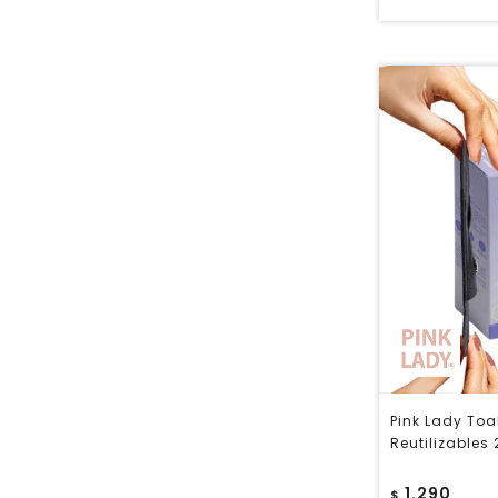
Pink Lady Toa
Reutilizables
1.290
$