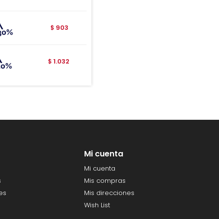
903
$
1.032
$
Mi cuenta
Mi cuenta
s
Mis compras
es
Mis direcciones
Wish List