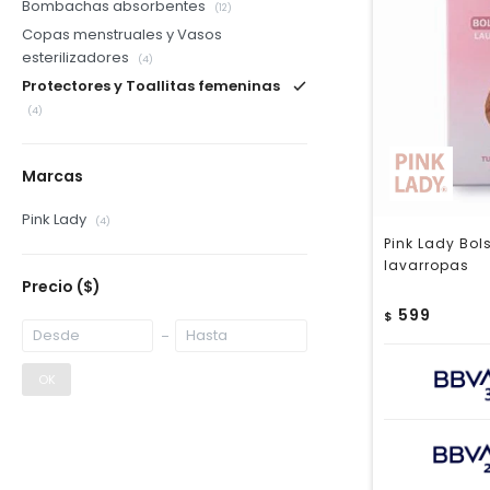
Bombachas absorbentes
(12)
Copas menstruales y Vasos
esterilizadores
(4)
Protectores y Toallitas femeninas
(4)
Marcas
Pink Lady
(4)
Pink Lady Bo
lavarropas
Precio
($)
599
$
OK