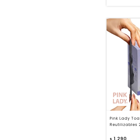
Pink Lady Toa
Reutilizables
1.290
$