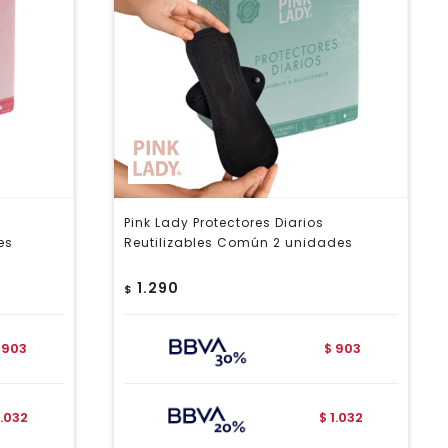
Pink Lady Protectores Diarios
es
Reutilizables Común 2 unidades
1.290
$
903
903
$
1.032
1.032
$