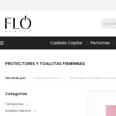
Cuidado Capilar
Perfumes
Menú
PROTECTORES Y TOALLITAS FEMENINAS
Filtrando por:
Cuidado personal
Protectores y Toallitas femenin
Categorías
Tampones
(1)
Aceites íntimos
(4)