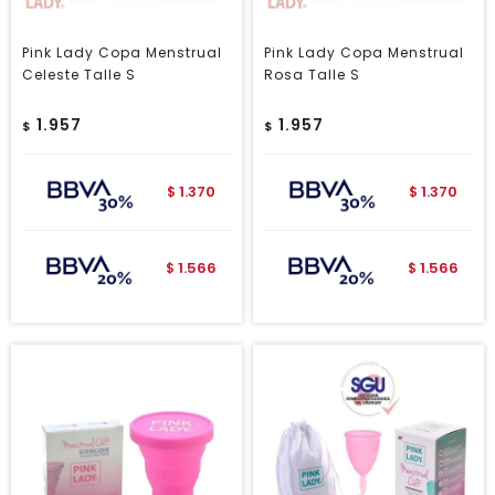
Pink Lady Copa Menstrual
Pink Lady Copa Menstrual
Celeste Talle S
Rosa Talle S
1.957
1.957
$
$
1.370
1.370
$
$
1.566
1.566
$
$