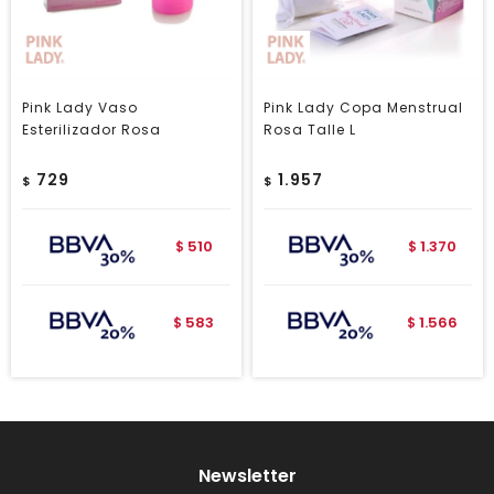
Pink Lady Vaso
Pink Lady Copa Menstrual
Esterilizador Rosa
Rosa Talle L
729
1.957
$
$
510
1.370
$
$
583
1.566
$
$
Newsletter