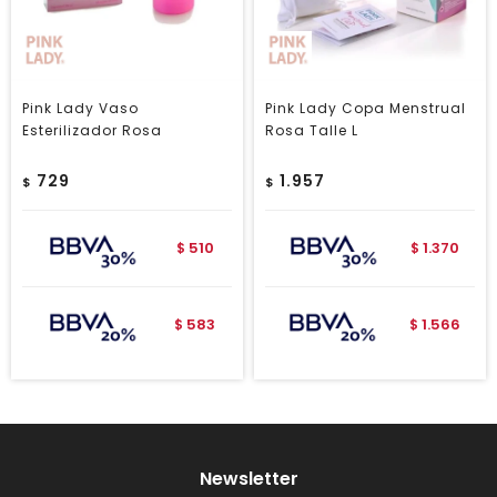
Pink Lady Vaso
Pink Lady Copa Menstrual
Esterilizador Rosa
Rosa Talle L
729
1.957
$
$
510
1.370
$
$
583
1.566
$
$
Newsletter