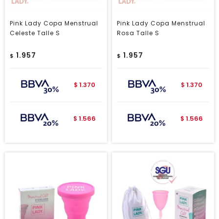
Pink Lady Copa Menstrual
Pink Lady Copa Menstrual
Celeste Talle S
Rosa Talle S
1.957
1.957
$
$
1.370
1.370
$
$
1.566
1.566
$
$