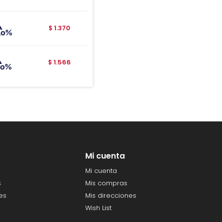
1.370
$
1.566
$
Mi cuenta
Mi cuenta
s
Mis compras
es
Mis direcciones
Wish List