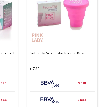
a Talle S
Pink Lady Vaso Esterilizador Rosa
729
$
1.370
510
$
1.566
583
$