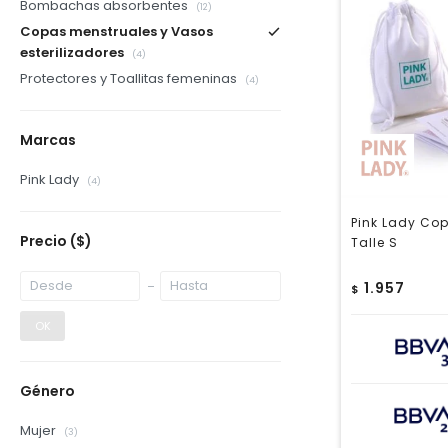
Bombachas absorbentes
(12)
Copas menstruales y Vasos
esterilizadores
(4)
Protectores y Toallitas femeninas
(4)
Marcas
Pink Lady
(4)
Pink Lady Cop
Precio
($)
Talle S
1.957
$
OK
Género
Mujer
(3)