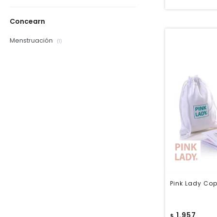
Concearn
Menstruación
(1)
Pink Lady Cop
1.957
$