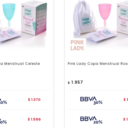
a Menstrual Celeste
Pink Lady Copa Menstrual Ros
1.957
$
1.370
$
$
1.566
$
$