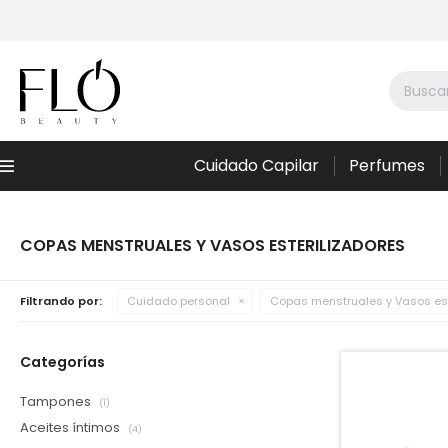
Cuidado Capilar
Perfumes
Menú
COPAS MENSTRUALES Y VASOS ESTERILIZADORES
Filtrando por:
Cuidado personal
Copas menstruales y Vasos est
Categorías
Tampones
(1)
Aceites íntimos
(4)