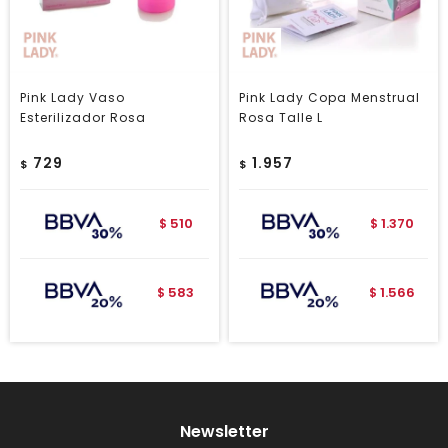
Pink Lady Vaso
Pink Lady Copa Menstrual
Esterilizador Rosa
Rosa Talle L
729
1.957
$
$
510
1.370
$
$
583
1.566
$
$
Newsletter