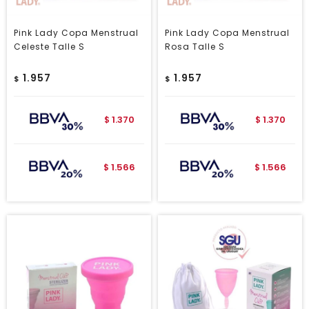
Pink Lady Copa Menstrual
Pink Lady Copa Menstrual
Celeste Talle S
Rosa Talle S
1.957
1.957
$
$
1.370
1.370
$
$
1.566
1.566
$
$