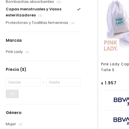
Bombachas absorbentes
(12)
Copas menstruales y Vasos
esterilizadores
(4)
Protectores y Toallitas femeninas
(4)
Marcas
Pink Lady
(4)
Pink Lady Cop
Precio
($)
Talle S
1.957
$
OK
Género
Mujer
(3)