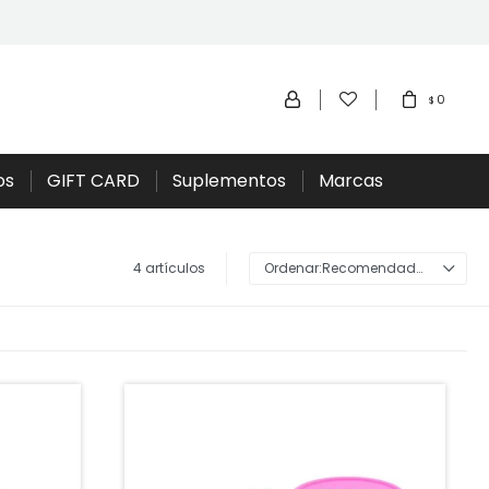
0
$
os
GIFT CARD
Suplementos
Marcas
4 artículos
Recomendados