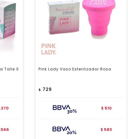
a Talle S
Pink Lady Vaso Esterilizador Rosa
729
$
1.370
510
$
1.566
583
$