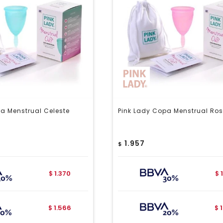
a Menstrual Celeste
Pink Lady Copa Menstrual Ros
1.957
$
1.370
$
$
1.566
$
$