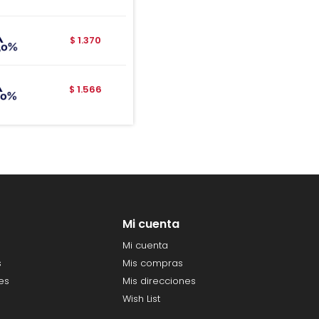
1.370
$
1.566
$
Mi cuenta
Mi cuenta
s
Mis compras
es
Mis direcciones
Wish List