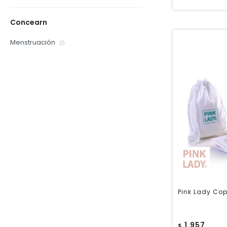
Concearn
Menstruación
(1)
Pink Lady Cop
1.957
$