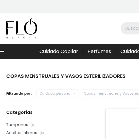
Cuidado Capilar
Perfumes
Cuidado
Menú
COPAS MENSTRUALES Y VASOS ESTERILIZADORES
Filtrando por:
Cuidado personal
Copas menstruales y Vasos est
Categorías
Tampones
(1)
Aceites íntimos
(5)