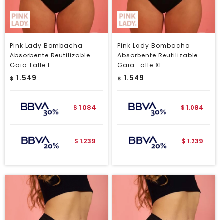
Pink Lady Bombacha
Pink Lady Bombacha
Absorbente Reutilizable
Absorbente Reutilizable
Gaia Talle L
Gaia Talle XL
1.549
1.549
$
$
1.084
1.084
$
$
1.239
1.239
$
$