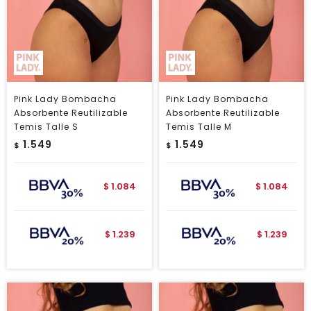
Pink Lady Bombacha
Pink Lady Bombacha
Absorbente Reutilizable
Absorbente Reutilizable
Temis Talle S
Temis Talle M
1.549
1.549
$
$
1.084
1.084
$
$
1.239
1.239
$
$