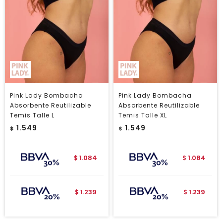
Pink Lady Bombacha
Pink Lady Bombacha
Absorbente Reutilizable
Absorbente Reutilizable
Temis Talle L
Temis Talle XL
1.549
1.549
$
$
1.084
1.084
$
$
1.239
1.239
$
$