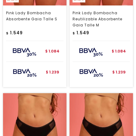
Pink Lady Bombacha
Pink Lady Bombacha
Absorbente Gaia Talle S
Reutilizable Absorbente
Gaia Talle M
1.549
1.549
$
$
1.084
1.084
$
$
1.239
1.239
$
$