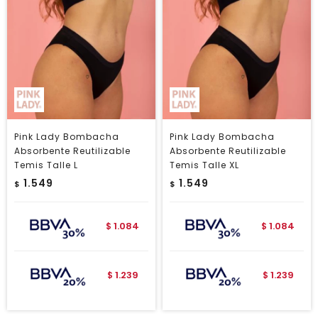
Pink Lady Bombacha
Pink Lady Bombacha
Absorbente Reutilizable
Absorbente Reutilizable
Temis Talle L
Temis Talle XL
1.549
1.549
$
$
1.084
1.084
$
$
1.239
1.239
$
$