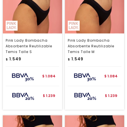
Pink Lady Bombacha
Pink Lady Bombacha
Absorbente Reutilizable
Absorbente Reutilizable
Temis Talle S
Temis Talle M
1.549
1.549
$
$
1.084
1.084
$
$
1.239
1.239
$
$