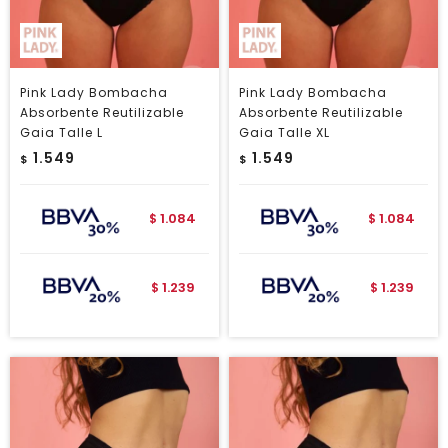
Pink Lady Bombacha
Pink Lady Bombacha
Absorbente Reutilizable
Absorbente Reutilizable
Gaia Talle L
Gaia Talle XL
1.549
1.549
$
$
1.084
1.084
$
$
1.239
1.239
$
$