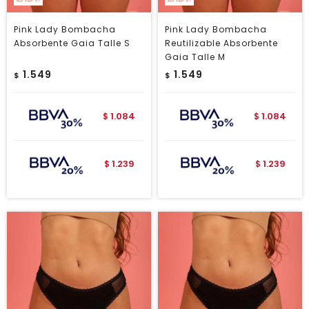
Pink Lady Bombacha
Pink Lady Bombacha
Absorbente Gaia Talle S
Reutilizable Absorbente
Gaia Talle M
1.549
1.549
$
$
1.084
1.084
$
$
1.239
1.239
$
$