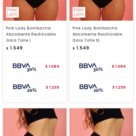
Pink Lady Bombacha
Pink Lady Bombacha
Absorbente Reutilizable
Absorbente Reutilizable
Gaia Talle L
Gaia Talle XL
1.549
1.549
$
$
1.084
1.084
$
$
1.239
1.239
$
$