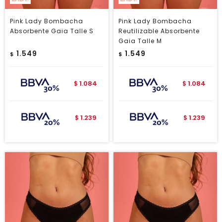
Pink Lady Bombacha
Pink Lady Bombacha
Absorbente Gaia Talle S
Reutilizable Absorbente
Gaia Talle M
1.549
1.549
$
$
1.084
1.084
$
$
1.239
1.239
$
$