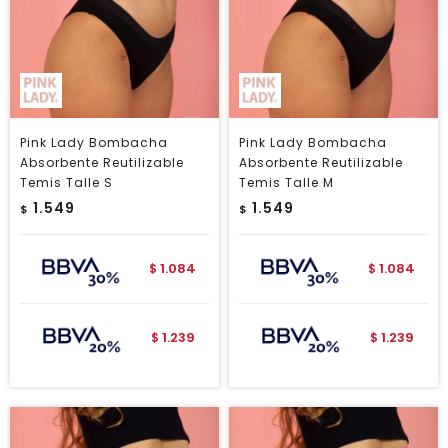
Pink Lady Bombacha
Pink Lady Bombacha
Absorbente Reutilizable
Absorbente Reutilizable
Temis Talle S
Temis Talle M
1.549
1.549
$
$
1.084
1.084
$
$
1.239
1.239
$
$