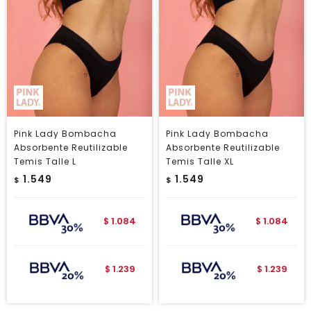
Pink Lady Bombacha
Pink Lady Bombacha
Absorbente Reutilizable
Absorbente Reutilizable
Temis Talle L
Temis Talle XL
1.549
1.549
$
$
1.084
1.084
$
$
1.239
1.239
$
$