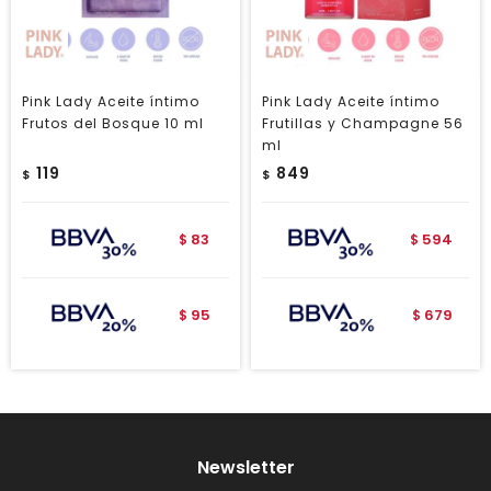
Pink Lady Aceite íntimo
Pink Lady Aceite íntimo
Frutos del Bosque 10 ml
Frutillas y Champagne 56
ml
119
849
$
$
83
594
$
$
95
679
$
$
Newsletter