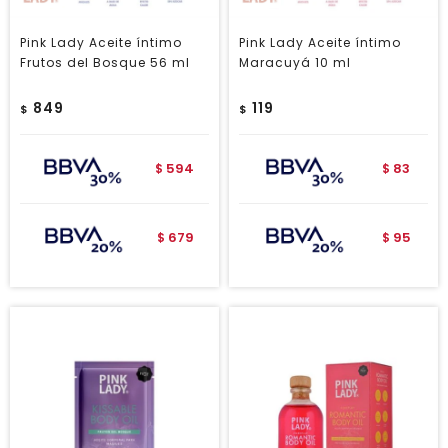
Pink Lady Aceite íntimo
Pink Lady Aceite íntimo
Frutos del Bosque 56 ml
Maracuyá 10 ml
849
119
$
$
594
83
$
$
679
95
$
$