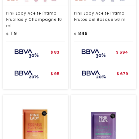
Pink Lady Aceite íntimo
Pink Lady Aceite íntimo
Frutillas y Champagne 10
Frutos del Bosque 56 ml
ml
119
849
$
$
83
594
$
$
95
679
$
$