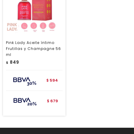
Pink Lady Aceite íntimo
Frutillas y Champagne 56
ml
849
$
594
$
679
$