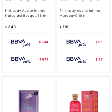
Pink Lady Aceite íntimo
Pink Lady Aceite íntimo
Frutos del Bosque 56 ml
Maracuyá 10 ml
849
119
$
$
594
83
$
$
679
95
$
$