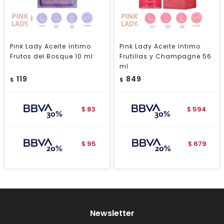
Pink Lady Aceite íntimo
Pink Lady Aceite íntimo
Frutos del Bosque 10 ml
Frutillas y Champagne 56
ml
119
849
$
$
83
594
$
$
95
679
$
$
Newsletter