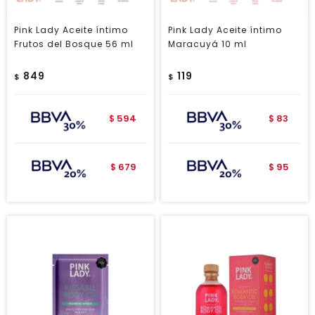
Pink Lady Aceite íntimo
Pink Lady Aceite íntimo
Frutos del Bosque 56 ml
Maracuyá 10 ml
849
119
$
$
594
83
$
$
679
95
$
$