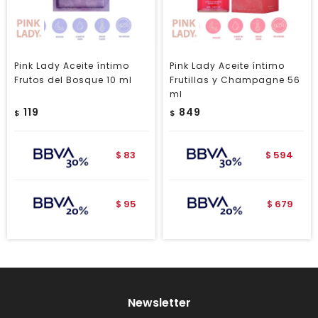
Pink Lady Aceite íntimo
Pink Lady Aceite íntimo
Frutos del Bosque 10 ml
Frutillas y Champagne 56
ml
119
849
$
$
83
594
$
$
95
679
$
$
Newsletter