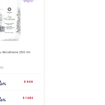
u Micellaire 250 ml
690
946
$
1.082
$