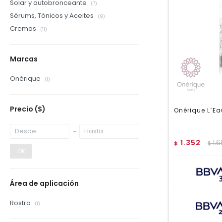
Solar y autobronceante
(7)
Sérums, Tónicos y Aceites
(9)
Cremas
(11)
Marcas
Onérique
(1)
Precio
($)
Onérique L´Ea
1.352
1.
$
$
OK
Área de aplicación
Rostro
(1)