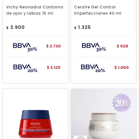
Vichy Neovadiol Contorno
CeraVe Gel Control
de ojos y labios 15 ml
Imperfecciones 40 ml
3.900
1.325
$
$
2.730
928
$
$
3.120
1.060
$
$