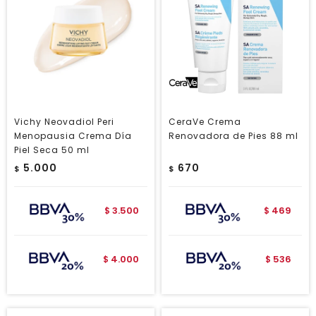
Vichy Neovadiol Peri
CeraVe Crema
Menopausia Crema Día
Renovadora de Pies 88 ml
Piel Seca 50 ml
5.000
670
$
$
3.500
469
$
$
4.000
536
$
$