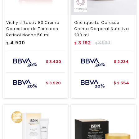
Vichy Liftactiv B3 Crema
Onérique La Caresse
Correctora de Tono con
Crema Corporal Nutritiva
Retinol Noche 50 ml
200 ml
4.900
3.192
3.990
$
$
$
3.430
2.234
$
$
3.920
2.554
$
$