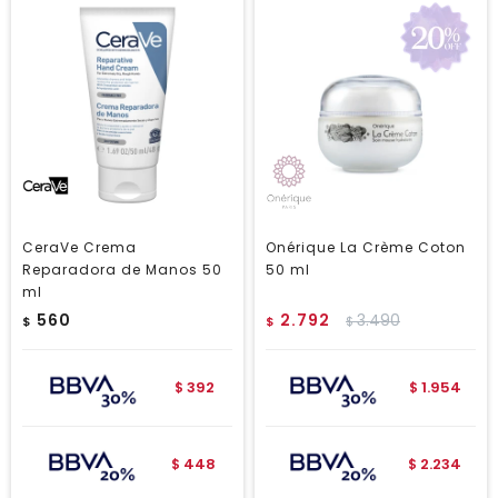
CeraVe Crema
Onérique La Crème Coton
Reparadora de Manos 50
50 ml
ml
560
2.792
3.490
$
$
$
392
1.954
$
$
448
2.234
$
$