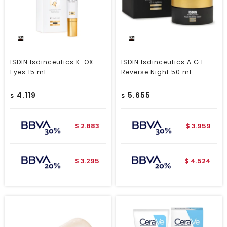
ISDIN Isdinceutics K-OX
ISDIN Isdinceutics A.G.E.
Eyes 15 ml
Reverse Night 50 ml
4.119
5.655
$
$
2.883
3.959
$
$
3.295
4.524
$
$