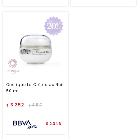
Onérique La Crème de Nuit
50 ml
3.352
4.190
$
$
2.346
$