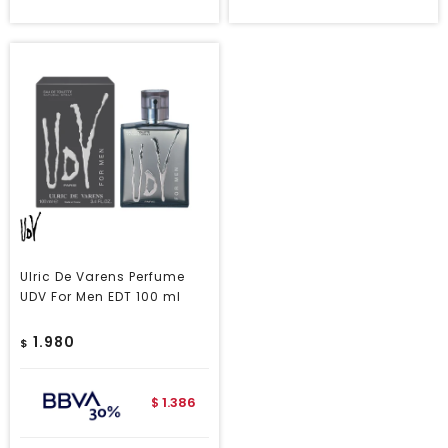
Ulric De Varens Perfume
UDV For Men EDT 100 ml
1.980
$
1.386
$