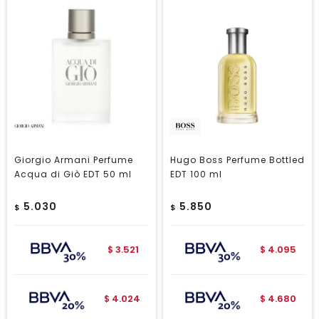
Giorgio Armani Perfume
Hugo Boss Perfume Bottled
Acqua di Giò EDT 50 ml
EDT 100 ml
5.030
5.850
$
$
3.521
4.095
$
$
4.024
4.680
$
$