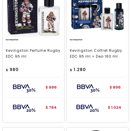
Kevingston Perfume Rugby
Kevingston Coffret Rugby
EDC 95 ml
EDC 95 ml + Deo 160 ml
980
1.280
$
$
686
896
$
$
784
1.024
$
$