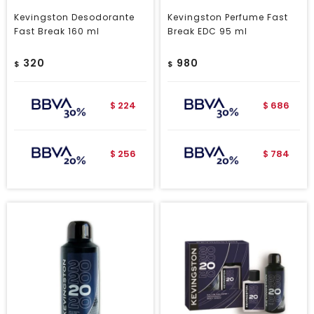
Kevingston Desodorante
Kevingston Perfume Fast
Fast Break 160 ml
Break EDC 95 ml
320
980
$
$
224
686
$
$
256
784
$
$