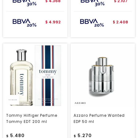
4.368
2.107
$
$
4.992
2.408
$
$
Tommy Hilfiger Perfume
Azzaro Perfume Wanted
Tommy EDT 200 ml
EDP 50 ml
5.480
5.270
$
$