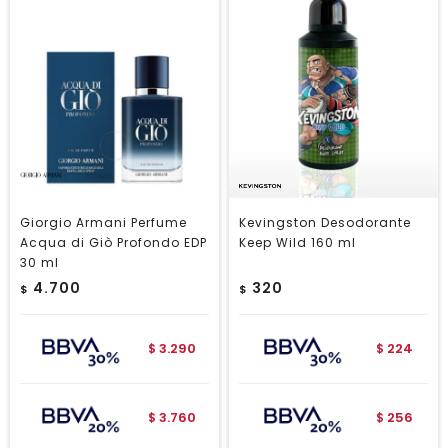
Giorgio Armani Perfume
Kevingston Desodorante
Acqua di Giò Profondo EDP
Keep Wild 160 ml
30 ml
4.700
320
$
$
3.290
224
$
$
3.760
256
$
$