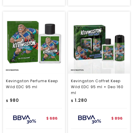
Kevingston Perfume Keep
Kevingston Coffret Keep
Wild EDC 95 ml
Wild EDC 95 ml + Deo 160
ml
980
1.280
$
$
686
896
$
$