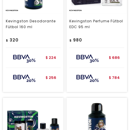
Kevingston Desodorante
Kevingston Perfume Fútbol
Fútbol 160 ml
EDC 95 ml
320
980
$
$
224
686
$
$
256
784
$
$