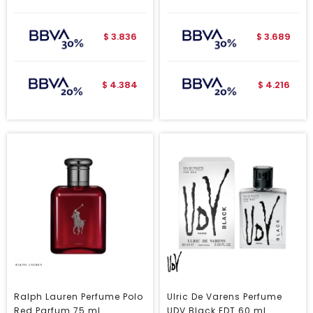
3.836
3.689
$
$
4.384
4.216
$
$
Ralph Lauren Perfume Polo
Ulric De Varens Perfume
Red Parfum 75 ml
UDV Black EDT 60 ml