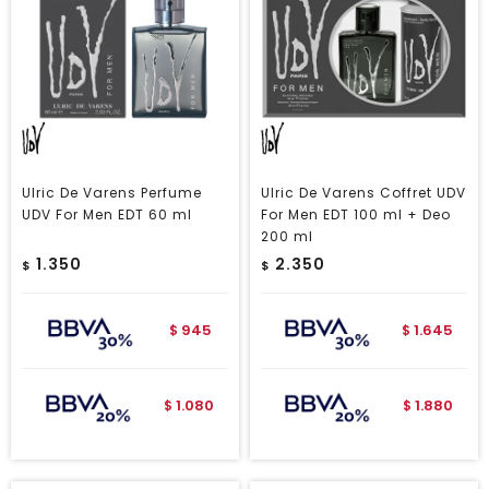
Ulric De Varens Perfume
Ulric De Varens Coffret UDV
UDV For Men EDT 60 ml
For Men EDT 100 ml + Deo
200 ml
1.350
2.350
$
$
945
1.645
$
$
1.080
1.880
$
$