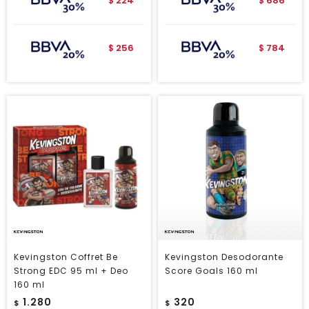
224
686
$
$
256
784
$
$
Kevingston Coffret Be
Kevingston Desodorante
Strong EDC 95 ml + Deo
Score Goals 160 ml
160 ml
1.280
320
$
$