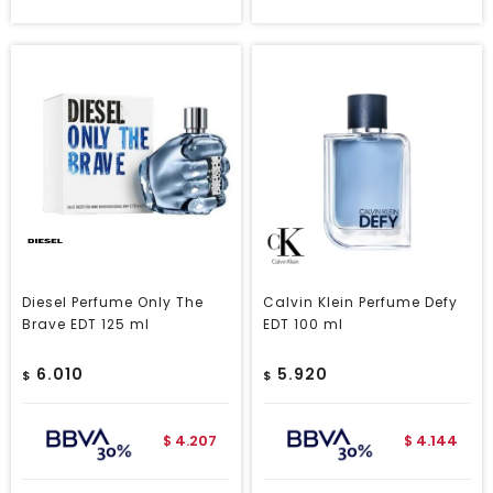
Diesel Perfume Only The
Calvin Klein Perfume Defy
Brave EDT 125 ml
EDT 100 ml
6.010
5.920
$
$
4.207
4.144
$
$