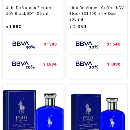
Ulric De Varens Perfume
Ulric De Varens Coffret UDV
UDV Black EDT 100 ml
Black EDT 100 ml + Deo
200 ml
1.980
2.350
$
$
1.386
1.645
$
$
1.584
1.880
$
$