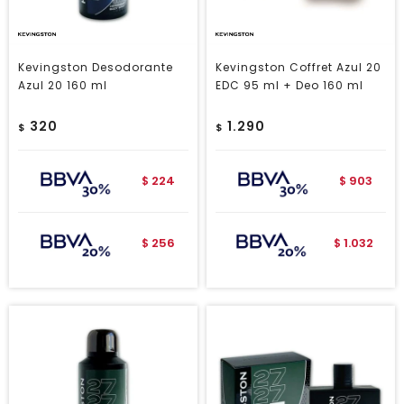
Kevingston Desodorante
Kevingston Coffret Azul 20
Azul 20 160 ml
EDC 95 ml + Deo 160 ml
320
1.290
$
$
224
903
$
$
256
1.032
$
$