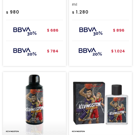
ml
980
1.280
$
$
686
896
$
$
784
1.024
$
$