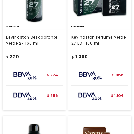
Kevingston Desodorante
Kevingston Perfume Verde
Verde 27 160 ml
27 EDT 100 ml
320
1.380
$
$
224
966
$
$
256
1.104
$
$