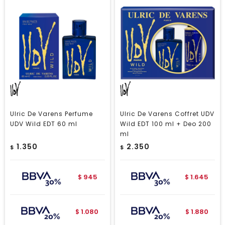
Ulric De Varens Perfume
Ulric De Varens Coffret UDV
UDV Wild EDT 60 ml
Wild EDT 100 ml + Deo 200
ml
1.350
2.350
$
$
945
1.645
$
$
1.080
1.880
$
$