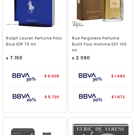
Ralph Lauren Perfume Polo
Rue Pergolese Perfume
Blue EDP 75 ml
Bullit Pour Homme EDT 100
ml
7.150
2.090
$
$
5.005
1.463
$
$
5.720
1.672
$
$