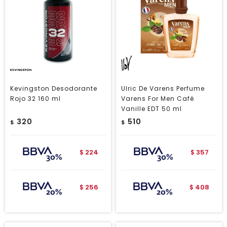
Kevingston Desodorante
Ulric De Varens Perfume
Rojo 32 160 ml
Varens For Men Café
Vanille EDT 50 ml
320
510
$
$
224
357
$
$
256
408
$
$