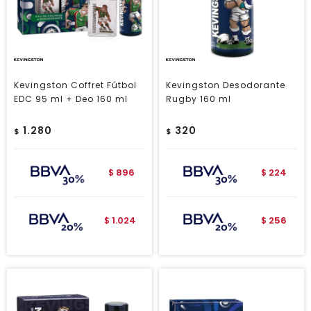
Kevingston Coffret Fútbol
Kevingston Desodorante
EDC 95 ml + Deo 160 ml
Rugby 160 ml
1.280
320
$
$
896
224
$
$
1.024
256
$
$