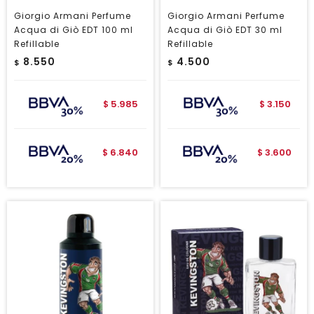
Giorgio Armani Perfume
Giorgio Armani Perfume
Acqua di Giò EDT 100 ml
Acqua di Giò EDT 30 ml
Refillable
Refillable
8.550
4.500
$
$
5.985
3.150
$
$
6.840
3.600
$
$