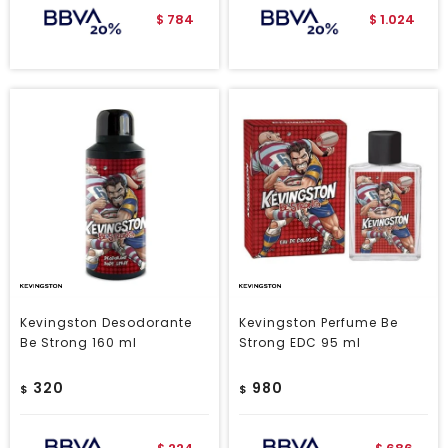
784
1.024
$
$
Kevingston Desodorante
Kevingston Perfume Be
Be Strong 160 ml
Strong EDC 95 ml
320
980
$
$