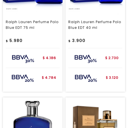
Ralph Lauren Perfume Polo
Ralph Lauren Perfume Polo
Blue EDT 75 ml
Blue EDT 40 ml
5.980
3.900
$
$
4.186
2.730
$
$
4.784
3.120
$
$