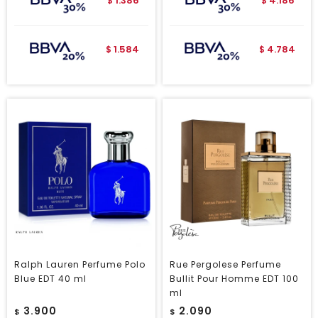
1.386
4.186
$
$
1.584
4.784
$
$
Ralph Lauren Perfume Polo
Rue Pergolese Perfume
Blue EDT 40 ml
Bullit Pour Homme EDT 100
ml
3.900
2.090
$
$