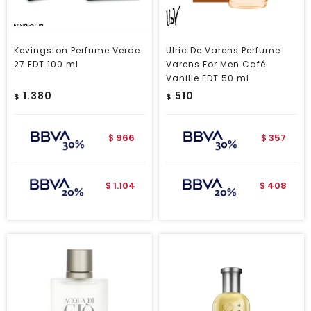
Kevingston Perfume Verde
Ulric De Varens Perfume
27 EDT 100 ml
Varens For Men Café
Vanille EDT 50 ml
1.380
510
$
$
966
357
$
$
1.104
408
$
$