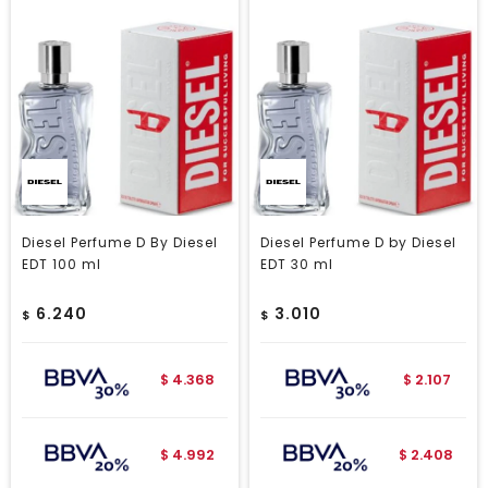
Diesel Perfume D By Diesel
Diesel Perfume D by Diesel
EDT 100 ml
EDT 30 ml
6.240
3.010
$
$
4.368
2.107
$
$
4.992
2.408
$
$