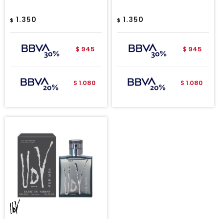
1.350
1.350
$
$
945
945
$
$
1.080
1.080
$
$