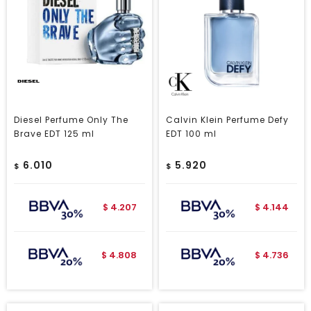
Diesel Perfume Only The
Calvin Klein Perfume Defy
Brave EDT 125 ml
EDT 100 ml
6.010
5.920
$
$
4.207
4.144
$
$
4.808
4.736
$
$