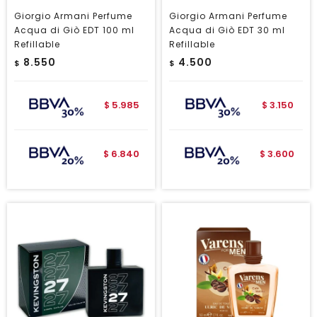
Giorgio Armani Perfume
Giorgio Armani Perfume
Acqua di Giò EDT 100 ml
Acqua di Giò EDT 30 ml
Refillable
Refillable
8.550
4.500
$
$
5.985
3.150
$
$
6.840
3.600
$
$