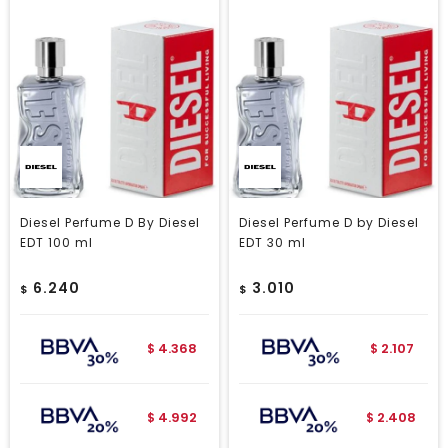
Diesel Perfume D By Diesel
Diesel Perfume D by Diesel
EDT 100 ml
EDT 30 ml
6.240
3.010
$
$
4.368
2.107
$
$
4.992
2.408
$
$