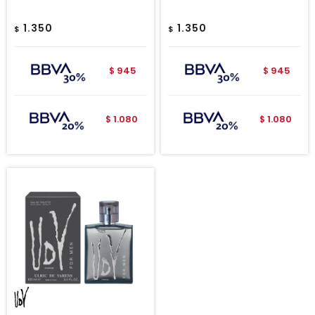
1.350
1.350
$
$
945
945
$
$
1.080
1.080
$
$