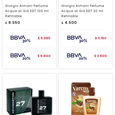
Giorgio Armani Perfume
Giorgio Armani Perfume
Acqua di Giò EDT 100 ml
Acqua di Giò EDT 30 ml
Refillable
Refillable
8.550
4.500
$
$
5.985
3.150
$
$
6.840
3.600
$
$