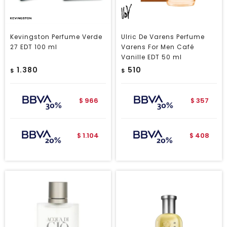
Kevingston Perfume Verde
Ulric De Varens Perfume
27 EDT 100 ml
Varens For Men Café
Vanille EDT 50 ml
1.380
510
$
$
966
357
$
$
1.104
408
$
$