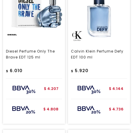
Diesel Perfume Only The
Calvin Klein Perfume Defy
Brave EDT 125 ml
EDT 100 ml
6.010
5.920
$
$
4.207
4.144
$
$
4.808
4.736
$
$