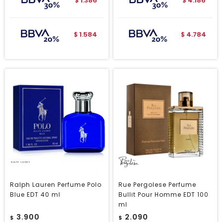
1.386
4.186
$
$
1.584
4.784
$
$
Ralph Lauren Perfume Polo
Rue Pergolese Perfume
Blue EDT 40 ml
Bullit Pour Homme EDT 100
ml
3.900
2.090
$
$