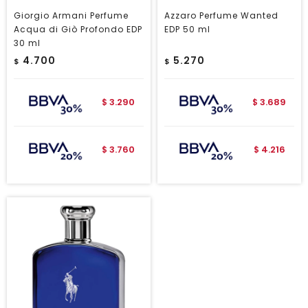
Giorgio Armani Perfume
Azzaro Perfume Wanted
Acqua di Giò Profondo EDP
EDP 50 ml
30 ml
4.700
5.270
$
$
3.290
3.689
$
$
3.760
4.216
$
$