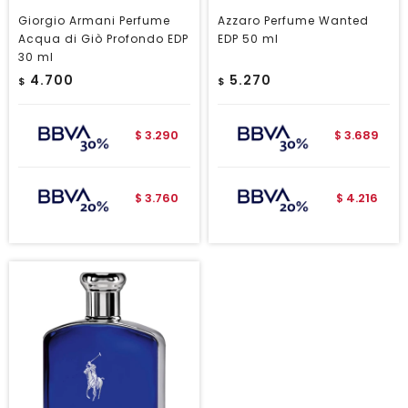
Giorgio Armani Perfume
Azzaro Perfume Wanted
Acqua di Giò Profondo EDP
EDP 50 ml
30 ml
4.700
5.270
$
$
3.290
3.689
$
$
3.760
4.216
$
$